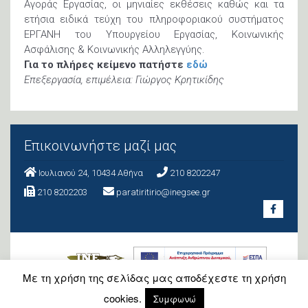
Αγοράς Εργασίας, οι μηνιαίες εκθέσεις καθώς και τα
ετήσια ειδικά τεύχη του πληροφοριακού συστήματος
ΕΡΓΑΝΗ του Υπουργείου Εργασίας, Κοινωνικής
Ασφάλισης & Κοινωνικής Αλληλεγγύης.
Για το πλήρες κείμενο πατήστε
εδώ
Επεξεργασία, επιμέλεια: Γιώργος Κρητικίδης
Επικοινωνήστε μαζί μας
Ιουλιανού 24, 10434 Aθήνα
210 8202247
210 8202203
paratiritirio@inegsee.gr
Με τη χρήση της σελίδας μας αποδέχεστε τη χρήση
cookies.
Συμφωνώ