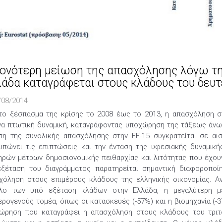
ονότερη μείωση της απασχόλησης λόγω της
άδα καταγράφεται στους κλάδους του δευ
/08/2014
το ξέσπασμα της κρίσης το 2008 έως το 2013, η απασχόληση στ
να πτωτική δυναμική, καταγράφοντας υποχώρηση της τάξεως άνω τ
ση της συνολικής απασχόλησης στην ΕΕ-15 συγκρατείται σε αι
υπώνει τις επιπτώσεις και την ένταση της υφεσιακής δυναμική
ηρών μέτρων δημοσιονομικής πειθαρχίας και λιτότητας που έχουν
εξέταση του διαγράμματος παρατηρείται σημαντική διαφοροπ
χόληση στους επιμέρους κλάδους της ελληνικής οικονομίας. Α
λο των υπό εξέταση κλάδων στην Ελλάδα, η μεγαλύτερη μ
ρογενούς τομέα, όπως οι κατασκευές (-57%) και η βιομηχανία (-37
ώρηση που καταγράφει η απασχόληση στους κλάδους του τριτο