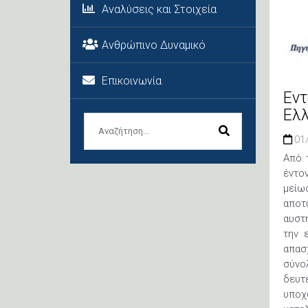
Αναλύσεις και Στοιχεία
Ανθρώπινο Δυναμικό
Επικοινωνία
Εντ
Ελλ
01
Από 
έντο
μείω
αποτ
αυστ
την 
απασ
σύνο
δευτε
υποχ