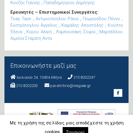
Κουζής Γιάννης
,
Παπαδημητρίου Δημήτρης
Ερευνητές – Επιστημονικοί Συνεργάτες:
Toay Taun
,
Αντωνοπούλου Ράνια
,
Γεωργιάδου Πέννυ
,
Ευστράτογλου Άγγελος
,
Καψάλης Αποστόλης
,
Κούστα
Έλενα
,
Κύρου Αλίκη
,
Λαμπουσάκη Σοφία
,
Μαρσέλλου
Αιμιλία
Σταμάτη Άντα
Επικοινωνήστε μαζί μας
Ιουλιανού 24, 10434 Aθήνα
210 8202247
210 8202203
paratiritirio@inegsee.gr
Με τη χρήση της σελίδας μας αποδέχεστε τη χρήση
cookies.
Συμφωνώ