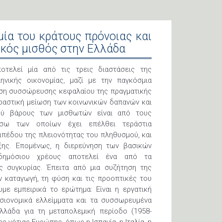
μία του κράτους πρόνοιας και
ικός μισθός στην Ελλάδα
οτελεί μία από τις τρεις διαστάσεις της
ηνικής οικονομίας, μαζί με την παγκόσμια
ρίση συσσώρευσης κεφαλαίου της πραγματικής
δραστική μείωση των κοινωνικών δαπανών και
ού βάρους των μισθωτών είναι από τους
έσω των οποίων έχει επέλθει τεράστια
ιπέδου της πλειονότητας του πληθυσμού, και
άξης. Επομένως, η διερεύνηση των βασικών
 δημόσιου χρέους αποτελεί ένα από τα
ς συγκυρίας. Έπειτα από μια συζήτηση της
ν καταγωγή, τη φύση και τις προοπτικές του
υμε εμπειρικά το ερώτημα: Είναι η εργατική
σιονομικά ελλείμματα και τα συσσωρευμένα
λλάδα για τη μεταπολεμική περίοδο (1958-