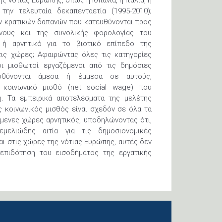
ης νότιας Ευρώπης, όπως η Ισπανία, η Ιταλία, η
 την τελευταία δεκαπενταετία (1995-2010);
ων κρατικών δαπανών που κατευθύνονται προς
νους και της συνολικής φορολογίας του
 ή αρνητικό για το βιοτικό επίπεδο της
τις χώρες; Αφαιρώντας όλες τις κατηγορίες
 μισθωτοί εργαζόμενοι από τις δημόσιες
υθύνονται άμεσα ή έμμεσα σε αυτούς,
 κοινωνικό μισθό (net social wage) που
η. Τα εμπειρικά αποτελέσματα της μελέτης
 κοινωνικός μισθός είναι σχεδόν σε όλα τα
όμενες χώρες αρνητικός, υποδηλώνοντας ότι,
μελιώδης αιτία για τις δημοσιονομικές
αι στις χώρες της νότιας Ευρώπης, αυτές δεν
επιδότηση του εισοδήματος της εργατικής