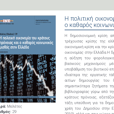
Η πολιτική οικονο
ο καθαρός κοινων
Η δημοσιονομική κρίση απ
τρέχουσας κρίσης της ελλ
οικονομική κρίση και την κ
οικονομίας στην Ελλάδα.H 
η αύξηση του φορολογικ
βασικούς μηχανισμούς μ
υποβάθμιση του βιοτικού επ
ιδιαίτερα της εργατικής τ
αιτίων δημιουργίας του
σημαντικότερα ζητήματα τη
βιβλιογραφίας γύρω από τη
κράτους πρόνοιας, εξετάζο
τάξη υπεύθυνη για τα δημο
ιρά:
Μελέτες
χρέη του Δημοσίου στην Ε
ιθμός:
29