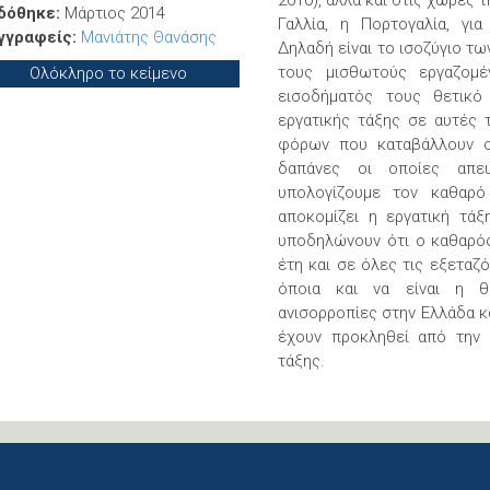
2010), αλλά και στις χώρες τ
δόθηκε:
Μάρτιος 2014
Γαλλία, η Πορτογαλία, για
γγραφείς:
Μανιάτης Θανάσης
Δηλαδή είναι το ισοζύγιο τ
τους μισθωτούς εργαζομέ
Ολόκληρο το κείμενο
εισοδήματός τους θετικό
εργατικής τάξης σε αυτές 
φόρων που καταβάλλουν οι
δαπάνες οι οποίες απε
υπολογίζουμε τον καθαρό
αποκομίζει η εργατική τάξ
υποδηλώνουν ότι ο καθαρός
έτη και σε όλες τις εξεταζ
όποια και να είναι η θε
ανισορροπίες στην Ελλάδα κ
έχουν προκληθεί από την 
τάξης.