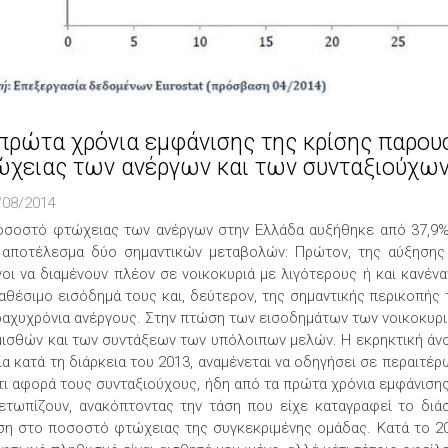
πρώτα χρόνια εμφάνισης της κρίσης παρου
χειας των ανέργων και των συνταξιούχω
/08/2014
οσοστό φτώχειας των ανέργων στην Ελλάδα αυξήθηκε από 37,9% 
ι αποτέλεσμα δύο σημαντικών μεταβολών: Πρώτον, της αύξησης 
γοι να διαμένουν πλέον σε νοικοκυριά με λιγότερους ή και κανέν
αθέσιμο εισόδημά τους και, δεύτερον, της σημαντικής περικοπής 
ραχυχρόνια ανέργους. Στην πτώση των εισοδημάτων των νοικοκυρι
μισθών και των συντάξεων των υπόλοιπων μελών. Η εκρηκτική άνοδ
ία κατά τη διάρκεια του 2013, αναμένεται να οδηγήσει σε περαιτ
,τι αφορά τους συνταξιούχους, ήδη από τα πρώτα χρόνια εμφάνιση
μετωπίζουν, ανακόπτοντας την τάση που είχε καταγραφεί το διά
ση στο ποσοστό φτώχειας της συγκεκριμένης ομάδας. Κατά το 2