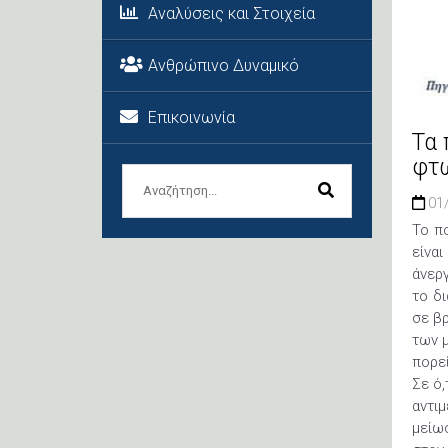
Αναλύσεις και Στοιχεία
Ανθρώπινο Δυναμικό
Επικοινωνία
Τα 
φτώ
01
Το π
είνα
άνερ
το δι
σε β
των 
πορε
Σε ό
αντι
μείω