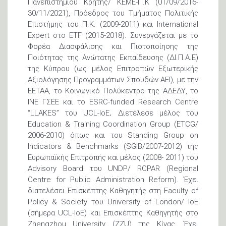
Πανεπιστημίου Κρήτης/ ΚΕΜΕ-Π.Κ (01/09/2016-
30/11/2021), Πρόεδρος του Τμήματος Πολιτικής
Επιστήμης του Π.Κ. (2009-2011) και International
Expert στο ETF (2015-2018). Συνεργάζεται με το
Φορέα Διασφάλισης και Πιστοποίησης της
Ποιότητας της Ανώτατης Εκπαίδευσης (ΔΙ.Π.Α.Ε)
της Κύπρου (ως μέλος Επιτροπών Εξωτερικής
Αξιολόγησης Προγραμμάτων Σπουδών ΑΕΙ), με την
ΕΕΤΑΑ, το Κοινωνικό Πολύκεντρο της ΑΔΕΔΥ, το
ΙΝΕ ΓΣΕΕ και το ESRC-funded Research Centre
“LLAKES” του UCL-IoE
.
Διετέλεσε μέλος του
Education & Training Coordination Group (ETCG/
2006-2010) όπως και του Standing Group on
Indicators & Benchmarks (SGIB/2007-2012) της
Ευρωπαϊκής Επιτροπής και μέλος (2008- 2011) του
Advisory Board του UNDP/ RCPAR (Regional
Centre for Public Administration Reform). Έχει
διατελέσει Επισκέπτης Καθηγητής στη Faculty of
Policy & Society του University of London/ IoE
(σήμερα UCL-IoE) και Επισκέπτης Καθηγητής στο
Zhengzhou University (ZZU) της Κίνας. Έχει