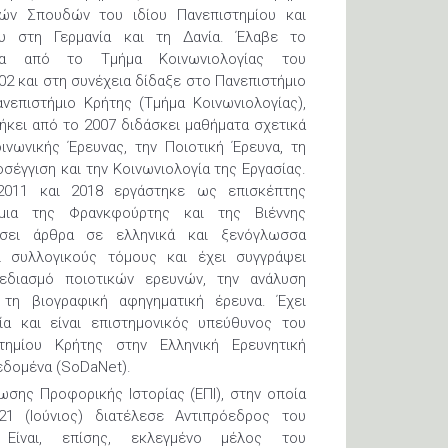
ών Σπουδών του ιδίου Πανεπιστημίου και
υ στη Γερμανία και τη Δανία. Έλαβε το
μα από το Τμήμα Κοινωνιολογίας του
02 και στη συνέχεια δίδαξε στο Πανεπιστήμιο
ανεπιστήμιο Κρήτης (Τμήμα Κοινωνιολογίας),
ήκει από το 2007 διδάσκει μαθήματα σχετικά
νωνικής Έρευνας, την Ποιοτική Έρευνα, τη
σέγγιση και την Κοινωνιολογία της Εργασίας.
2011 και 2018 εργάστηκε ως επισκέπτης
ήμια της Φρανκφούρτης και της Βιέννης
εύσει άρθρα σε ελληνικά και ξενόγλωσσα
εί συλλογικούς τόμους και έχει συγγράψει
εδιασμό ποιοτικών ερευνών, την ανάλυση
τη βιογραφική αφηγηματική έρευνα. Έχει
ία και είναι επιστημονικός υπεύθυνος του
τημίου Κρήτης στην Ελληνική Ερευνητική
εδομένα (SoDaNet).
νωσης Προφορικής Ιστορίας (ΕΠΙ), στην οποία
 (Ιούνιος) διατέλεσε Αντιπρόεδρος του
. Είναι, επίσης, εκλεγμένο μέλος του