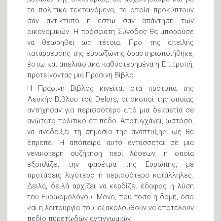
τα πολιτικά τεκταινόμενα, τα οποία προκύπτουν
σαν αντίκτυπο ή έστω σαν απάντηση των
οικονομικών. Η πρόσφατη Σύνοδος θα μπορούσε
να θεωρηθεί ως τέτοια. Προ της απειλής
κατάρρευσης της ευρωζώνης δραστηριοποιήθηκε,
έστω και απελπιστικά καθυστερημένα η Επιτροπή,
προτείνοντας μια Πράσινη Βίβλο.
Η Πράσινη Βίβλος κινείται στα πρότυπα της
Λευκής Βίβλου του Delors, οι σκοποί της οποίας
αντήχησαν για περισσότερο από μια δεκαετία σε
ανώτατο πολιτικό επίπεδο. Αποτυγχάνει, ωστόσο,
να αναδείξει τη σημασία της ανάπτυξης, ως θα
έπρεπε. Η απόπειρα αυτό εντάσσεται σε μια
γενικότερη συζήτηση περί λύσεων, η οποία
εξοπλίζει την φαρέτρα της Ευρώπης, με
προτάσεις λιγότερο ή περισσότερο κατάλληλες.
Δειλά, δειλά αρχίζει να κερδίζει έδαφος η λύση
του Ευρωομολόγου. Μόνο, που τόσο η δομή, όσο
και η λειτουργία του, εξακολουθούν να αποτελούν
πεδίο πυρετωδών αντιγνωμιών.