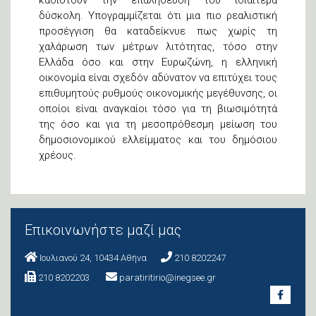
δύσκολη. Υπογραμμίζεται ότι μια πιο ρεαλιστική
προσέγγιση θα καταδείκνυε πως χωρίς τη
χαλάρωση των μέτρων λιτότητας, τόσο στην
Ελλάδα όσο και στην Ευρωζώνη, η ελληνική
οικονομία είναι σχεδόν αδύνατον να επιτύχει τους
επιθυμητούς ρυθμούς οικονομικής μεγέθυνσης, οι
οποίοι είναι αναγκαίοι τόσο για τη βιωσιμότητά
της όσο και για τη μεσοπρόθεσμη μείωση του
δημοσιονομικού ελλείμματος και του δημόσιου
χρέους.
Επικοινωνήστε μαζί μας
Ιουλιανού 24, 10434 Aθήνα
210 8202247
210 8202203
paratiritirio@inegsee.gr