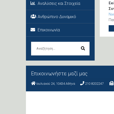
Εκ
Αναλύσεις και Στοιχεία
Συ
Νι
Ανθρώπινο Δυναμικό
Πα
Επικοινωνία
Επικοινωνήστε μαζί μας
Ιουλιανού 24, 10434 Aθήνα
210 8202247