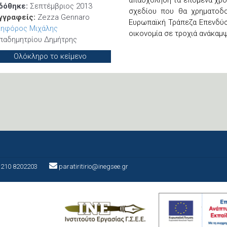
απασχόληση τα επόμενα χρόν
δόθηκε:
Σεπτέμβριος 2013
σχεδίου που θα χρηματοδο
γγραφείς:
Zezza Gennaro
Ευρωπαϊκή Τράπεζα Επενδύσ
κηφόρος Μιχάλης
οικονομία σε τροχιά ανάκαμ
παδημητρίου Δημήτρης
Ολόκληρο το κείμενο
210 8202203
paratiritirio@inegsee.gr