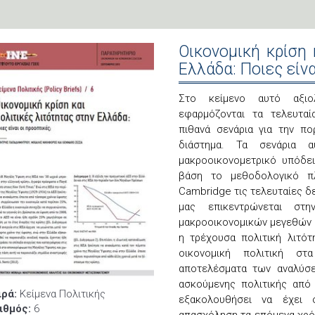
Οικονομική κρίση 
Ελλάδα: Ποιες είνα
Στο κείμενο αυτό αξιολ
εφαρμόζονται τα τελευταί
πιθανά σενάρια για την πο
διάστημα. Τα σενάρια 
μακροοικονομετρικό υπόδε
βάση το μεθοδολογικό π
Cambridge τις τελευταίες δ
μας επικεντρώνεται στ
μακροοικονομικών μεγεθών τ
η τρέχουσα πολιτική λιτότ
οικονομική πολιτική σ
αποτελέσματα των αναλύσε
ασκούμενης πολιτικής από 
ιρά:
Κείμενα Πολιτικής
εξακολουθήσει να έχει 
ιθμός:
6