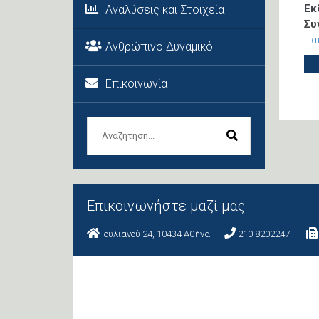
Εκ
Αναλύσεις και Στοιχεία
Συ
Πα
Ανθρώπινο Δυναμικό
Επικοινωνία
Επικοινωνήστε μαζί μας
Ιουλιανού 24, 10434 Aθήνα
210 8202247