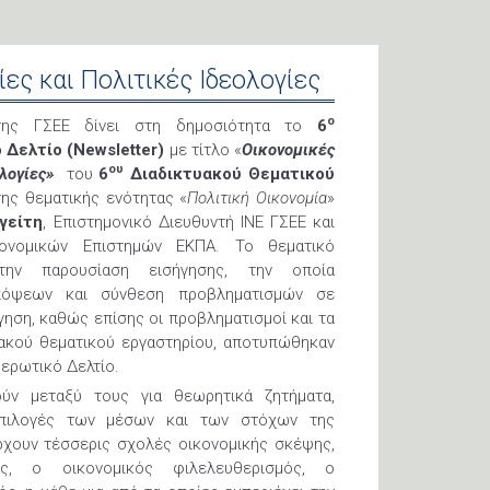
ες και Πολιτικές Ιδεολογίες
o
 της ΓΣΕΕ δίνει στη δημοσιότητα το
6
Δελτίο (Newsletter)
με τίτλο «
Οικονομικές
ου
ολογίες»
του
6
Διαδικτυακού Θεματικού
ης θεματικής ενότητας «
Πολιτική Οικονομία
»
γείτη
, Επιστημονικό Διευθυντή ΙΝΕ ΓΣΕΕ και
ονομικών Επιστημών ΕΚΠΑ. Το θεματικό
την παρουσίαση εισήγησης, την οποία
πόψεων και σύνθεση προβληματισμών σε
γηση, καθώς επίσης οι προβληματισμοί και τα
ακού θεματικού εργαστηρίου, αποτυπώθηκαν
ερωτικό Δελτίο.
ύν μεταξύ τους για θεωρητικά ζητήματα,
 επιλογές των μέσων και των στόχων της
άρχουν τέσσερις σχολές οικονομικής σκέψης,
ός, ο οικονομικός φιλελευθερισμός, ο