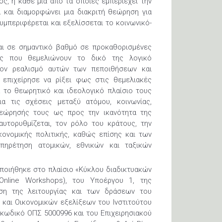
ός, η κάθε μια από τα οποίες εμπεριέχει την
α και διαμορφώνει μια διακριτή θεώρηση για
υμπεριφέρεται και εξελίσσεται το κοινωνικό-
αι σε σημαντικό βαθμό σε προκαθορισμένες
ις που θεμελιώνουν το δικό της λογικό
ον ρεαλισμό αυτών των πεποιθήσεων και
 επιχείρησε να ρίξει φως στις θεμελιακές
το θεωρητικό και ιδεολογικό πλαίσιο τους
ια τις σχέσεις μεταξύ ατόμου, κοινωνίας,
θεώρησής τους ως προς την ικανότητα της
αυτορυθμίζεται, τον ρόλο του κράτους, την
κονομικής πολιτικής, καθώς επίσης και των
πηρέτηση ατομικών, εθνικών και ταξικών
οποιήθηκε στο πλαίσιο «Κύκλου διαδικτυακών
Online Workshops), του Υποέργου 1, της
ση της λειτουργίας και των δράσεων του
 και Οικονομικών εξελίξεων του Ινστιτούτου
ε κωδικό ΟΠΣ 5000996 και του Επιχειρησιακού