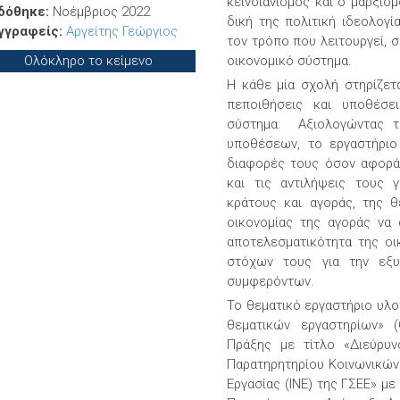
κεϊνσιανισμός και ο μαρξισμ
δόθηκε:
Νοέμβριος 2022
δική της πολιτική ιδεολογί
γγραφείς:
Αργείτης Γεώργιος
τον τρόπο που λειτουργεί, σ
οικονομικό σύστημα.
Ολόκληρο το κείμενο
Η κάθε μία σχολή στηρίζετ
πεποιθήσεις και υποθέσε
σύστημα. Αξιολογώντας τ
υποθέσεων, το εργαστήριο
διαφορές τους όσον αφορά 
και τις αντιλήψεις τους γ
κράτους και αγοράς, της 
οικονομίας της αγοράς να 
αποτελεσματικότητα της οι
στόχων τους για την εξυ
συμφερόντων.
Το θεματικό εργαστήριο υλ
θεματικών εργαστηρίων» (
Πράξης με τίτλο «Διεύρυν
Παρατηρητηρίου Κοινωνικών
Εργασίας (ΙΝΕ) της ΓΣΕΕ» μ