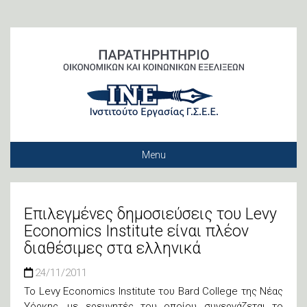
Menu
Μονάδα Μακροοικονομικής Ανάλυσης και Οικονομικού Μετασχηματισμού
Μονάδα Κοινωνικής Πολιτικής, Φτώχειας και Ανισοτήτων
Βάση Δεδομένων: Επαγγέλματα και Επαγγελματικά Δικαιώματα
Επιλεγμένες δημοσιεύσεις του Levy
Economics Institute είναι πλέον
διαθέσιμες στα ελληνικά
24/11/2011
Το Levy Economics Institute του Bard College της Νέας
Υόρκης, με ερευνητές του οποίου συνεργάζεται το