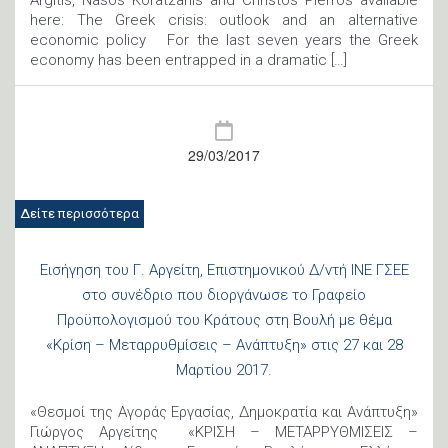
Argitis, Nasos Koratzanis and Christos Pierros available
here: The Greek crisis: outlook and an alternative
economic policy For the last seven years the Greek
economy has been entrapped in a dramatic […]
29/03/2017
Δείτε περισσότερα
Εισήγηση του Γ. Αργείτη, Επιστημονικού Δ/ντή ΙΝΕ ΓΣΕΕ
στο συνέδριο που διοργάνωσε το Γραφείο
Προϋπολογισμού του Κράτους στη Βουλή με θέμα
«Κρίση – Μεταρρυθμίσεις – Ανάπτυξη» στις 27 και 28
Μαρτίου 2017.
«Θεσμοί της Αγοράς Εργασίας, Δημοκρατία και Ανάπτυξη»
Γιώργος Αργείτης «ΚΡΙΣΗ – ΜΕΤΑΡΡΥΘΜΙΣΕΙΣ –