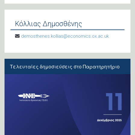
Κόλλιας Δημοσθένης
demosthenes.kollias@economics.ox.ac.uk
Τελευταίες
δημοσιεύσεις
στο Παρατηρητήριο