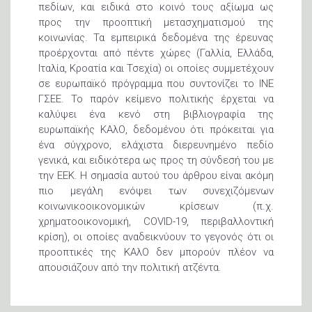
πεδίων, και ειδικά στο κοινό τους αξίωμα ως
προς την προοπτική μετασχηματισμού της
κοινωνίας. Τα εμπειρικά δεδομένα της έρευνας
προέρχονται από πέντε χώρες (Γαλλία, Ελλάδα,
Ιταλία, Κροατία και Τσεχία) οι οποίες συμμετέχουν
σε ευρωπαϊκό πρόγραμμα που συντονίζει το ΙΝΕ
ΓΣΕΕ. Το παρόν κείμενο πολιτικής έρχεται να
καλύψει ένα κενό στη βιβλιογραφία της
ευρωπαϊκής ΚΑλΟ, δεδομένου ότι πρόκειται για
ένα σύγχρονο, ελάχιστα διερευνημένο πεδίο
γενικά, και ειδικότερα ως προς τη σύνδεσή του με
την ΕΕΚ. Η σημασία αυτού του άρθρου είναι ακόμη
πιο μεγάλη ενόψει των συνεχιζόμενων
κοινωνικοοικονομικών κρίσεων (π.χ.
χρηματοοικονομική, COVID-19, περιβαλλοντική
κρίση), οι οποίες αναδεικνύουν το γεγονός ότι οι
προοπτικές της ΚΑλΟ δεν μπορούν πλέον να
απουσιάζουν από την πολιτική ατζέντα.