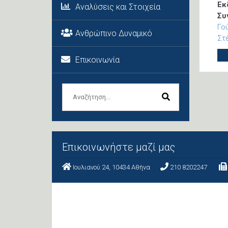
Εκ
Αναλύσεις και Στοιχεία
Συ
Γο
Ανθρώπινο Δυναμικό
Στ
Επικοινωνία
Επικοινωνήστε μαζί μας
Ιουλιανού 24, 10434 Aθήνα
210 8202247