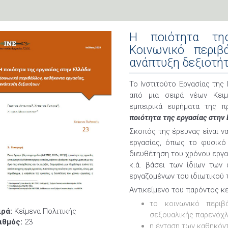
Η ποιότητα τη
Κοινωνικό περιβ
ανάπτυξη δεξιοτή
Το Ινστιτούτο Εργασίας της
από μια σειρά νέων Κειμ
εμπειρικά ευρήματα της π
ποιότητα της εργασίας στην 
Σκοπός της έρευνας είναι ν
εργασίας, όπως το φυσικό 
διευθέτηση του χρόνο
κ.ά. βάσει των ίδιων των
εργαζομένων του ιδιωτικού 
Αντικείμενο του παρόντος κε
το κοινωνικό περιβ
ιρά:
Κείμενα Πολιτικής
σεξουαλικής παρενόχλ
ιθμός:
23
η ένταση των καθηκόν