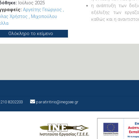
δόθηκε:
Ιούλιος 2025
η ανάπτυξη των δεξι
γγραφείς:
Αργείτης Γεώργιος
εξέλιξης των εργαζ
ύλας Χρήστος
Μιχοπούλου
καθώς και η αναντιστο
έλλα
Ολόκληρο το κείμενο
210 8202203
paratiritirio@inegsee.gr