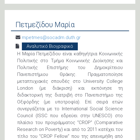
Πετμεζίδου Μαρία
mpetmes@socadm.duth.gr
Αναλυτικό Βιογραφικό
Η Μαρία Πετμεζίδου είναι καθηγήτρια Κοινωνικής
Πολιτικής στο Τμήμα Κοινωνικής Διοίκησης και
Πολιτικής Επιστήμης του Δημοκρίτειου
Πανεπιστήμιου Θράκης. Πραγματοποίησε
μεταπτυχιακές σπουδές στο University College
London (με διάκριση) και εκπόνησε τη
διδακτορική της διατριβή στο Πανεπιστήμιο της
Οξφόρδης (με υποτροφία). Επί σειρά ετών
συνεργάζεται με το International Social Science
Council (ISSC που εδρεύει στην UNESCO) στο
πλαίσιο του προγράμματος “CROP” (Comparative
Research on Poverty) και από το 2011 κατέχει τον
τίτλο του “CROP Fellow” που της απενεμήθη από