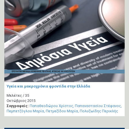
Υγεία και μακροχρόνια φροντίδα στην Ελλάδα
Μελέτες / 35
Οκτώβριος 2015
Συγγραφείς:
Παπαθεοδώρου Χρίστος
Παπαναστασίου Στέφανος
Πεμπετζόγλου Μαρία
Πετμεζίδου Μαρία
Πολυζωίδης Περικλής