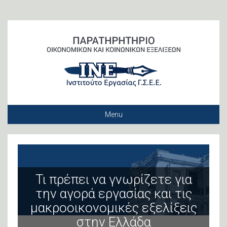
Menu
Μονάδα Μακροοικονομικής Ανάλυσης και Οικονομικού Μετασχηματισμού
Μονάδα Κοινωνικής Πολιτικής, Φτώχειας και Ανισοτήτων
Βάση Δεδομένων: Επαγγέλματα και Επαγγελματικά Δικαιώματα
Τι πρέπει να γνωρίζετε για
την αγορά εργασίας και τις
μακροοικονομικές εξελίξεις
στην Ελλάδα