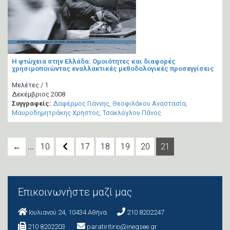
Η φτώχεια στην Ελλάδα: Ομοιότητες και διαφορές
χρησιμοποιώντας εναλλακτικές μεθοδολογικές προσεγγίσεις
Μελέτες / 1
Δεκέμβριος 2008
Συγγραφείς:
Δαφέρμος Γιάννης
Θεοφιλάκου Αναστασία
Μαυροδημητράκης Χρήστος
Τσακλόγλου Πάνος
...
←
10
17
18
19
20
21
Επικοινωνήστε μαζί μας
Ιουλιανού 24, 10434 Aθήνα
210 8202247
210 8202203
paratiritirio@inegsee.gr