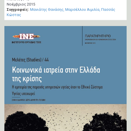
Νοέμβριος 2015
Συγγραφείς:
Μανιάτης Θανάσης
Μαρσέλλου Αιμιλία
Πασσάς
Κώστας