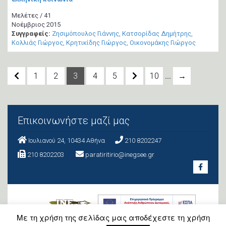
Μελέτες / 41
Νοέμβριος 2015
Συγγραφείς:
Ζησιμόπουλος Γιάννης
Κατσορίδας Δημήτρης
Κολλιάς Γιώργος
Κρητικίδης Γιώργος
Οικονομάκης Γιώργος
...
1
2
3
4
5
10
→
Επικοινωνήστε μαζί μας
Ιουλιανού 24, 10434 Aθήνα
210 8202247
210 8202203
paratiritirio@inegsee.gr
Με τη χρήση της σελίδας μας αποδέχεστε τη χρήση