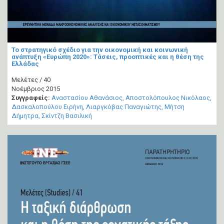
Το στρατηγικό σχέδιο για την οικονομική και κοινωνική
ανάπτυξη «Ευρώπη 2020»: Τάσεις, προοπτικές και η θέση της
Ελλάδας
Μελέτες / 40
Νοέμβριος 2015
Συγγραφείς:
Αναστασίου Αθανάσιος
Αποστολόπουλος Νικόλαος
Δασκαλοπούλου Ειρήνη
Λιαργκόβας Παναγιώτης
Μήτση
Δήμητρα
Σκίντζη Βασιλική