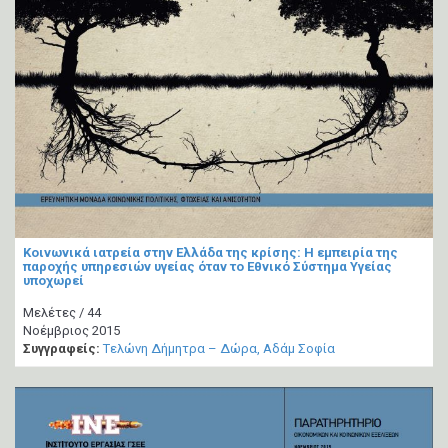
Κοινωνικά ιατρεία στην Ελλάδα της κρίσης: Η εμπειρία της
παροχής υπηρεσιών υγείας όταν το Εθνικό Σύστημα Υγείας
υποχωρεί
Μελέτες / 44
Νοέμβριος 2015
Συγγραφείς:
Tελώνη Δήμητρα – Δώρα
Αδάμ Σοφία